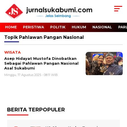
HOME
PERISTIWA
POLITIK
HUKUM
NASIONAL
PAR
Topik
Pahlawan Pangan Nasional
WISATA
Asep Hidayat Mustofa Dinobatkan
Sebagai Pahlawan Pangan Nasional
Asal Sukabumi
Minggu, 17 Agustus 2025 - 08:11 WIB
BERITA TERPOPULER