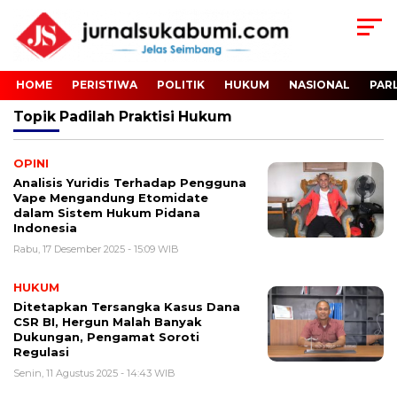
HOME
PERISTIWA
POLITIK
HUKUM
NASIONAL
PAR
Topik
Padilah Praktisi Hukum
OPINI
Analisis Yuridis Terhadap Pengguna
Vape Mengandung Etomidate
dalam Sistem Hukum Pidana
Indonesia
Rabu, 17 Desember 2025 - 15:09 WIB
HUKUM
Ditetapkan Tersangka Kasus Dana
CSR BI, Hergun Malah Banyak
Dukungan, Pengamat Soroti
Regulasi
Senin, 11 Agustus 2025 - 14:43 WIB