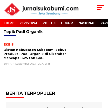
HOME
PERISTIWA
POLITIK
HUKUM
NASIONAL
PAR
Topik
Padi Organik
EKBIS
Distan Kabupaten Sukabumi Sebut
Produksi Padi Organik di Cikembar
Mencapai 625 ton GKG
Senin, 4 September 2023 - 20:10 WIB
BERITA TERPOPULER