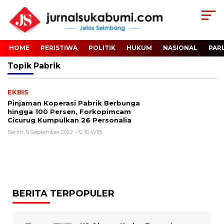
HOME
PERISTIWA
POLITIK
HUKUM
NASIONAL
PAR
Topik
Pabrik
EKBIS
Pinjaman Koperasi Pabrik Berbunga
hingga 100 Persen, Forkopimcam
Cicurug Kumpulkan 26 Personalia
Senin, 5 September 2022 - 12:10 WIB
BERITA TERPOPULER