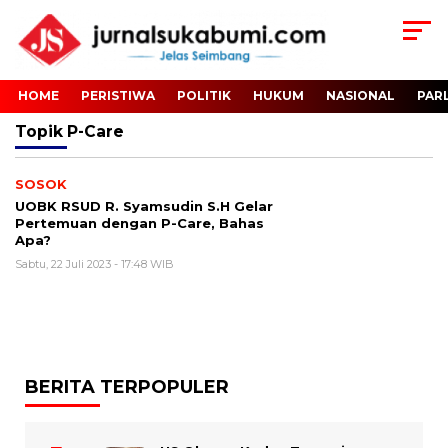
HOME
PERISTIWA
POLITIK
HUKUM
NASIONAL
PAR
Topik
P-Care
SOSOK
UOBK RSUD R. Syamsudin S.H Gelar
Pertemuan dengan P-Care, Bahas
Apa?
Sabtu, 22 Juli 2023 - 17:48 WIB
BERITA TERPOPULER