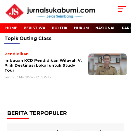
HOME
PERISTIWA
POLITIK
HUKUM
NASIONAL
PAR
Topik
Outing Class
Pendidikan
Imbauan KCD Pendidikan Wilayah V:
Pilih Destinasi Lokal untuk Study
Tour
Senin, 13 Mei 2024 - 12:55 WIB
BERITA TERPOPULER