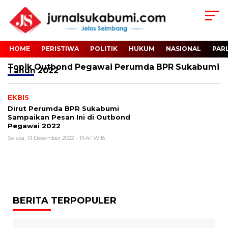
HOME
PERISTIWA
POLITIK
HUKUM
NASIONAL
PAR
Topik
Outbond Pegawai Perumda BPR Sukabumi
Tahun 2022
EKBIS
Dirut Perumda BPR Sukabumi
Sampaikan Pesan Ini di Outbond
Pegawai 2022
Selasa, 13 Desember 2022 - 15:41 WIB
BERITA TERPOPULER