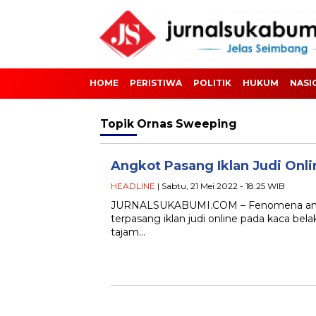
HOME
PERISTIWA
POLITIK
HUKUM
NASI
Topik
Ornas Sweeping
Angkot Pasang Iklan Judi Onl
HEADLINE
| Sabtu, 21 Mei 2022 - 18:25 WIB
JURNALSUKABUMI.COM – Fenomena angk
terpasang iklan judi online pada kaca be
tajam…