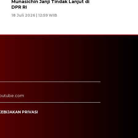
Munasichin Janji Tindak Lanjut di
DPR RI
18 Juli 2026 | 12:59 WIB
outube.com
KEBIJAKAN PRIVASI