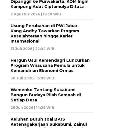
Dipanggil ke Purwakarta, KDM Ingin
Kampung Adat Ciptamulya Ditata
2 Agustus 2026 | 19:30 WIB
Usung Perubahan di PWI Jabar,
Kang Andhy Tawarkan Program
Kesejahteraan hingga Karier
Internasional
31 Juli 2026 | 22:04 WIB
Hergun Usul Kemendagri Luncurkan
Program Wirausaha Pemula untuk
Kemandirian Ekonomi Ormas
30 Juli 2026 | 15:09 WIB
Wamenko Tantang Sukabumi
Bangun Budaya Pilah Sampah di
Setiap Desa
29 Juli 2026 | 14:29 WIB
Keluhan Buruh soal BPJS
Ketenagakerjaan Sukabumi, Zainul