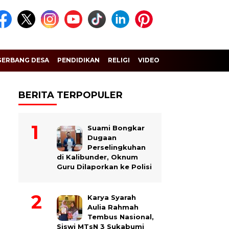
GERBANG DESA
PENDIDIKAN
RELIGI
VIDEO
BERITA TERPOPULER
Suami Bongkar
Dugaan
Perselingkuhan
di Kalibunder, Oknum
Guru Dilaporkan ke Polisi
Karya Syarah
Aulia Rahmah
Tembus Nasional,
Siswi MTsN 3 Sukabumi