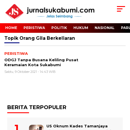
HOME
PERISTIWA
POLITIK
HUKUM
NASIONAL
PAR
Topik
Orang Gila Berkeliaran
PERISTIWA
ODGJ Tanpa Busana Keliling Pusat
Keramaian Kota Sukabumi
Sabtu, 9 Oktober 2021 - 14:43 WIB
BERITA TERPOPULER
US Oknum Kades Tamanjaya