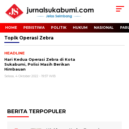
HOME
PERISTIWA
POLITIK
HUKUM
NASIONAL
PAR
Topik
Operasi Zebra
HEADLINE
Hari Kedua Operasi Zebra di Kota
Sukabumi, Polisi Masih Berikan
Himbauan
Selasa, 4 Oktober 2022 - 19:57 WIB
BERITA TERPOPULER