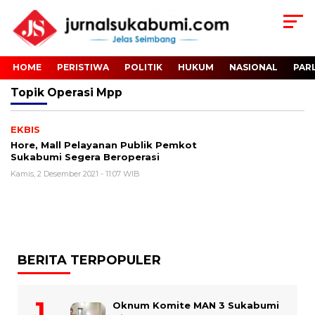
HOME
PERISTIWA
POLITIK
HUKUM
NASIONAL
PAR
Topik
Operasi Mpp
EKBIS
Hore, Mall Pelayanan Publik Pemkot
Sukabumi Segera Beroperasi
Kamis, 2 Desember 2021 - 11:07 WIB
BERITA TERPOPULER
Oknum Komite MAN 3 Sukabumi