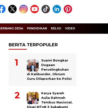
GERBANG DESA
PENDIDIKAN
RELIGI
VIDEO
BERITA TERPOPULER
Suami Bongkar
Dugaan
Perselingkuhan
di Kalibunder, Oknum
Guru Dilaporkan ke Polisi
Karya Syarah
Aulia Rahmah
Tembus Nasional,
Siswi MTsN 3 Sukabumi