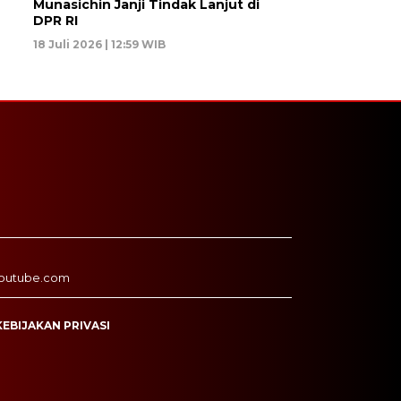
Munasichin Janji Tindak Lanjut di
DPR RI
18 Juli 2026 | 12:59 WIB
outube.com
KEBIJAKAN PRIVASI