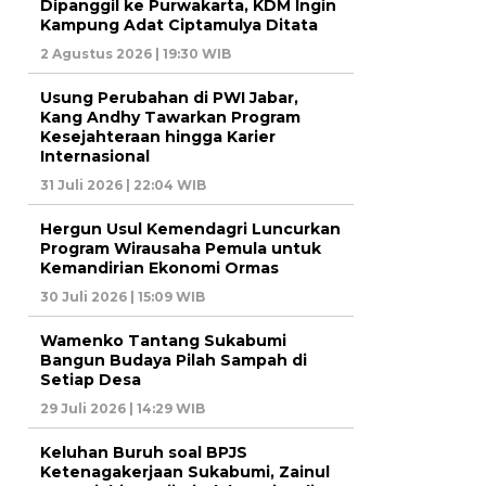
Dipanggil ke Purwakarta, KDM Ingin
Kampung Adat Ciptamulya Ditata
2 Agustus 2026 | 19:30 WIB
Usung Perubahan di PWI Jabar,
Kang Andhy Tawarkan Program
Kesejahteraan hingga Karier
Internasional
31 Juli 2026 | 22:04 WIB
Hergun Usul Kemendagri Luncurkan
Program Wirausaha Pemula untuk
Kemandirian Ekonomi Ormas
30 Juli 2026 | 15:09 WIB
Wamenko Tantang Sukabumi
Bangun Budaya Pilah Sampah di
Setiap Desa
29 Juli 2026 | 14:29 WIB
Keluhan Buruh soal BPJS
Ketenagakerjaan Sukabumi, Zainul