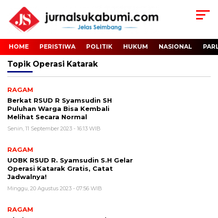
HOME
PERISTIWA
POLITIK
HUKUM
NASIONAL
PAR
Topik
Operasi Katarak
RAGAM
Berkat RSUD R Syamsudin SH
Puluhan Warga Bisa Kembali
Melihat Secara Normal
Senin, 11 September 2023 - 16:13 WIB
RAGAM
UOBK RSUD R. Syamsudin S.H Gelar
Operasi Katarak Gratis, Catat
Jadwalnya!
Minggu, 20 Agustus 2023 - 07:56 WIB
RAGAM