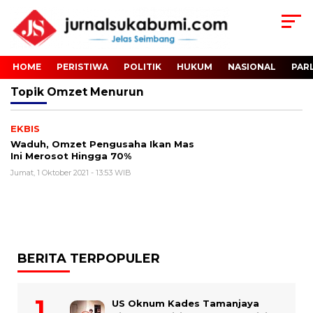
HOME
PERISTIWA
POLITIK
HUKUM
NASIONAL
PAR
Topik
Omzet Menurun
EKBIS
Waduh, Omzet Pengusaha Ikan Mas
Ini Merosot Hingga 70%
Jumat, 1 Oktober 2021 - 13:53 WIB
BERITA TERPOPULER
US Oknum Kades Tamanjaya