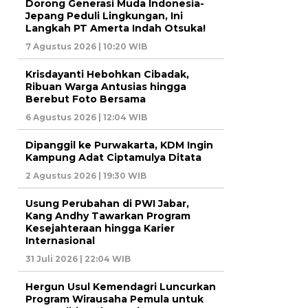
Dorong Generasi Muda Indonesia-
Jepang Peduli Lingkungan, Ini
Langkah PT Amerta Indah Otsuka!
7 Agustus 2026 | 10:20 WIB
Krisdayanti Hebohkan Cibadak,
Ribuan Warga Antusias hingga
Berebut Foto Bersama
6 Agustus 2026 | 12:04 WIB
Dipanggil ke Purwakarta, KDM Ingin
Kampung Adat Ciptamulya Ditata
2 Agustus 2026 | 19:30 WIB
Usung Perubahan di PWI Jabar,
Kang Andhy Tawarkan Program
Kesejahteraan hingga Karier
Internasional
31 Juli 2026 | 22:04 WIB
Hergun Usul Kemendagri Luncurkan
Program Wirausaha Pemula untuk