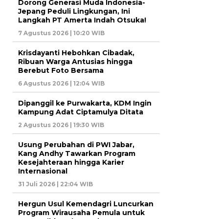
Dorong Generasi Muda Indonesia-
Jepang Peduli Lingkungan, Ini
Langkah PT Amerta Indah Otsuka!
7 Agustus 2026 | 10:20 WIB
Krisdayanti Hebohkan Cibadak,
Ribuan Warga Antusias hingga
Berebut Foto Bersama
6 Agustus 2026 | 12:04 WIB
Dipanggil ke Purwakarta, KDM Ingin
Kampung Adat Ciptamulya Ditata
2 Agustus 2026 | 19:30 WIB
Usung Perubahan di PWI Jabar,
Kang Andhy Tawarkan Program
Kesejahteraan hingga Karier
Internasional
31 Juli 2026 | 22:04 WIB
Hergun Usul Kemendagri Luncurkan
Program Wirausaha Pemula untuk