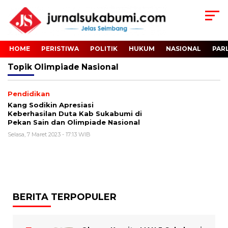
HOME
PERISTIWA
POLITIK
HUKUM
NASIONAL
PAR
Topik
Olimpiade Nasional
Pendidikan
Kang Sodikin Apresiasi
Keberhasilan Duta Kab Sukabumi di
Pekan Sain dan Olimpiade Nasional
Selasa, 7 Maret 2023 - 17:13 WIB
BERITA TERPOPULER