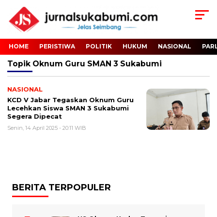
HOME
PERISTIWA
POLITIK
HUKUM
NASIONAL
PAR
Topik
Oknum Guru SMAN 3 Sukabumi
NASIONAL
KCD V Jabar Tegaskan Oknum Guru
Lecehkan Siswa SMAN 3 Sukabumi
Segera Dipecat
Senin, 14 April 2025 - 20:11 WIB
BERITA TERPOPULER