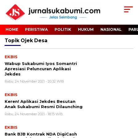
HOME
PERISTIWA
POLITIK
HUKUM
NASIONAL
PAR
Topik
Ojek Desa
EKBIS
Wabup Sukabumi Iyos Somantri
Apresiasi Peluncuran Aplikasi
Jekdes
Rabu, 24 November 2021 - 20:32 WIB
EKBIS
Keren! Aplikasi Jekdes Besutan
Anak Sukabumi Resmi Dilaunching
Rabu, 24 November 2021 - 18:15 WIB
EKBIS
Bank BJB Kontrak NDA DigiCash