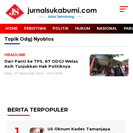
HOME
PERISTIWA
POLITIK
HUKUM
NASIONAL
PAR
Topik
Odgj Nyoblos
HEADLINE
Dari Panti ke TPS, 67 ODGJ Welas
Asih Tunjukkan Hak Politiknya
Rabu, 27 November 2024 - 13:43 WIB
BERITA TERPOPULER
US Oknum Kades Tamanjaya