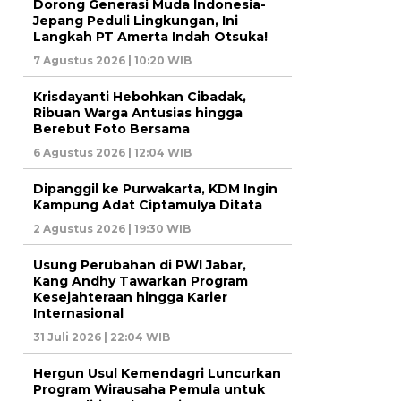
Dorong Generasi Muda Indonesia-
Jepang Peduli Lingkungan, Ini
Langkah PT Amerta Indah Otsuka!
7 Agustus 2026 | 10:20 WIB
Krisdayanti Hebohkan Cibadak,
Ribuan Warga Antusias hingga
Berebut Foto Bersama
6 Agustus 2026 | 12:04 WIB
Dipanggil ke Purwakarta, KDM Ingin
Kampung Adat Ciptamulya Ditata
2 Agustus 2026 | 19:30 WIB
Usung Perubahan di PWI Jabar,
Kang Andhy Tawarkan Program
Kesejahteraan hingga Karier
Internasional
31 Juli 2026 | 22:04 WIB
Hergun Usul Kemendagri Luncurkan
Program Wirausaha Pemula untuk