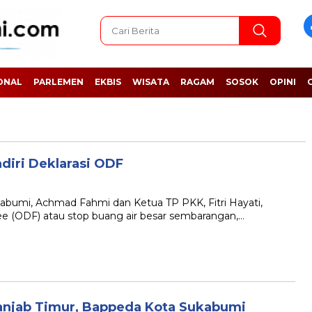
ONAL
PARLEMEN
EKBIS
WISATA
RAGAM
SOSOK
OPINI
adiri Deklarasi ODF
mi, Achmad Fahmi dan Ketua TP PKK, Fitri Hayati,
ee (ODF) atau stop buang air besar sembarangan,…
njab Timur, Bappeda Kota Sukabumi