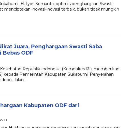
abumi, H. Iyos Somantri, optimis penghargaan Swasti
at menciptakan inovasi-inovasi terbaik, bukan tidak mungkin
ikat Juara, Penghargaan Swasti Saba
i Bebas ODF
sehatan Republik Indonesia (Kemenkes RI), memberikan
S) kepada Pemerintah Kabupaten Sukabumi. Penyerahan
dopo, Jalan…
hargaan Kabupaten ODF dari
 WIB
mi, H. Marwan Hamami, menerima anugerah penghargaan