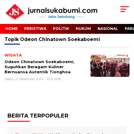
HOME
PERISTIWA
POLITIK
HUKUM
NASIONAL
PAR
Topik
Odeon Chinatown Soekaboemi
WISATA
Odeon Chinatown Soekaboemi,
Suguhkan Beragam Kuliner
Bernuansa Autentik Tionghoa
Sabtu, 21 Desember 2024 - 15:12 WIB
BERITA TERPOPULER