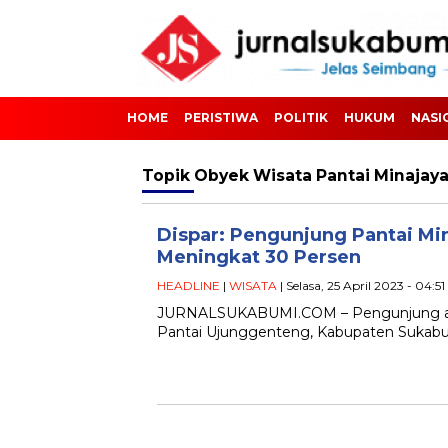
HOME
PERISTIWA
POLITIK
HUKUM
NASI
Topik
Obyek Wisata Pantai Minajay
Dispar: Pengunjung Pantai Mi
Meningkat 30 Persen
HEADLINE
|
WISATA
| Selasa, 25 April 2023 - 04:5
JURNALSUKABUMI.COM – Pengunjung atau
Pantai Ujunggenteng, Kabupaten Sukabum