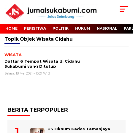
HOME
PERISTIWA
POLITIK
HUKUM
NASIONAL
PAR
Topik
Objek Wisata Cidahu
WISATA
Daftar 6 Tempat Wisata di Cidahu
Sukabumi yang Ditutup
Selasa, 18 Mei 2021 - 15:21 WIB
BERITA TERPOPULER
US Oknum Kades Tamanjaya