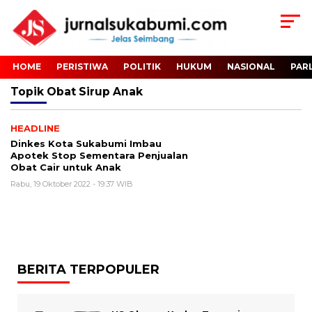
HOME
PERISTIWA
POLITIK
HUKUM
NASIONAL
PAR
Topik
Obat Sirup Anak
HEADLINE
Dinkes Kota Sukabumi Imbau
Apotek Stop Sementara Penjualan
Obat Cair untuk Anak
Rabu, 19 Oktober 2022 - 19:37 WIB
BERITA TERPOPULER