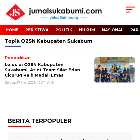
HOME
PERISTIWA
POLITIK
HUKUM
NASIONAL
PAR
Topik
O2SN Kabupaten Sukabum
Pendidikan
Lolos di O2SN Kabupaten
Sukabumi, Atlet Team Silat Edan
Cicurug Raih Medali Emas
Selasa, 27 Mei 2025 - 20:11 WIB
BERITA TERPOPULER