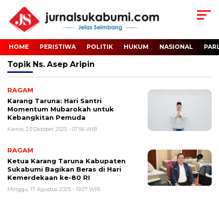
HOME
PERISTIWA
POLITIK
HUKUM
NASIONAL
PAR
Topik
Ns. Asep Aripin
RAGAM
Karang Taruna: Hari Santri
Momentum Mubarokah untuk
Kebangkitan Pemuda
Kamis, 23 Oktober 2025 - 07:56 WIB
RAGAM
Ketua Karang Taruna Kabupaten
Sukabumi Bagikan Beras di Hari
Kemerdekaan ke-80 RI
Minggu, 17 Agustus 2025 - 19:27 WIB