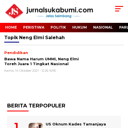
HOME
PERISTIWA
POLITIK
HUKUM
NASIONAL
PAR
Topik
Neng Elmi Salehah
Pendidikan
Bawa Nama Harum UMMI, Neng Elmi
Toreh Juara 1 Tingkat Nasional
Kamis, 14 Oktober 2021 - 12:26 WIB
BERITA TERPOPULER
US Oknum Kades Tamanjaya