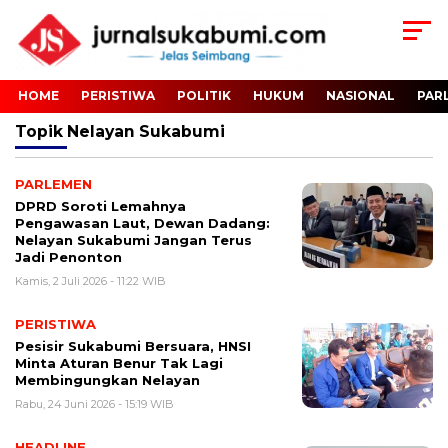
HOME
PERISTIWA
POLITIK
HUKUM
NASIONAL
PAR
Topik
Nelayan Sukabumi
PARLEMEN
DPRD Soroti Lemahnya
Pengawasan Laut, Dewan Dadang:
Nelayan Sukabumi Jangan Terus
Jadi Penonton
Kamis, 2 Juli 2026 - 11:22 WIB
PERISTIWA
Pesisir Sukabumi Bersuara, HNSI
Minta Aturan Benur Tak Lagi
Membingungkan Nelayan
Rabu, 24 Juni 2026 - 15:19 WIB
HEADLINE