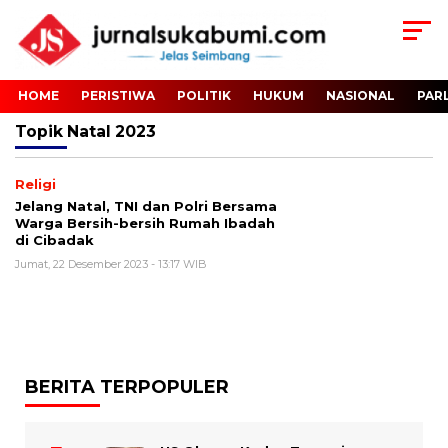
HOME
PERISTIWA
POLITIK
HUKUM
NASIONAL
PAR
Topik
Natal 2023
Religi
Jelang Natal, TNI dan Polri Bersama
Warga Bersih-bersih Rumah Ibadah
di Cibadak
Jumat, 22 Desember 2023 - 13:17 WIB
BERITA TERPOPULER