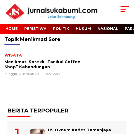
HOME
PERISTIWA
POLITIK
HUKUM
NASIONAL
PAR
Topik
Menikmati Sore
WISATA
Menikmati Sore di “Fanikal Coffee
Shop” Kabandungan
Minggu, 17 Januari 2021 - 18:22 WIB
BERITA TERPOPULER
US Oknum Kades Tamanjaya