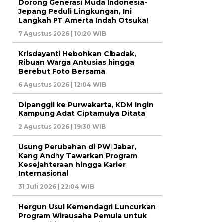
Dorong Generasi Muda Indonesia-
Jepang Peduli Lingkungan, Ini
Langkah PT Amerta Indah Otsuka!
7 Agustus 2026 | 10:20 WIB
Krisdayanti Hebohkan Cibadak,
Ribuan Warga Antusias hingga
Berebut Foto Bersama
6 Agustus 2026 | 12:04 WIB
Dipanggil ke Purwakarta, KDM Ingin
Kampung Adat Ciptamulya Ditata
2 Agustus 2026 | 19:30 WIB
Usung Perubahan di PWI Jabar,
Kang Andhy Tawarkan Program
Kesejahteraan hingga Karier
Internasional
31 Juli 2026 | 22:04 WIB
Hergun Usul Kemendagri Luncurkan
Program Wirausaha Pemula untuk