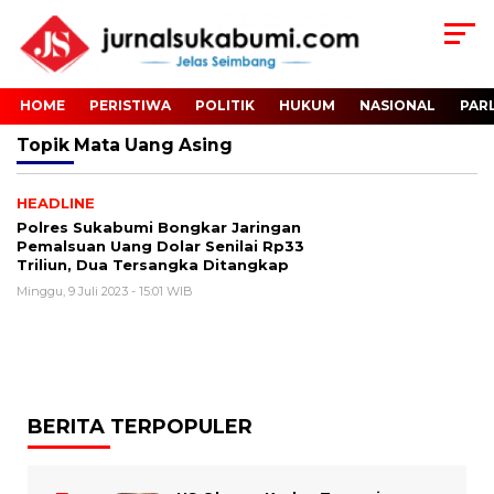
HOME
PERISTIWA
POLITIK
HUKUM
NASIONAL
PAR
Topik
Mata Uang Asing
HEADLINE
Polres Sukabumi Bongkar Jaringan
Pemalsuan Uang Dolar Senilai Rp33
Triliun, Dua Tersangka Ditangkap
Minggu, 9 Juli 2023 - 15:01 WIB
BERITA TERPOPULER