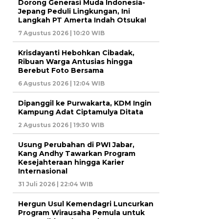
Dorong Generasi Muda Indonesia-
Jepang Peduli Lingkungan, Ini
Langkah PT Amerta Indah Otsuka!
7 Agustus 2026 | 10:20 WIB
Krisdayanti Hebohkan Cibadak,
Ribuan Warga Antusias hingga
Berebut Foto Bersama
6 Agustus 2026 | 12:04 WIB
Dipanggil ke Purwakarta, KDM Ingin
Kampung Adat Ciptamulya Ditata
2 Agustus 2026 | 19:30 WIB
Usung Perubahan di PWI Jabar,
Kang Andhy Tawarkan Program
Kesejahteraan hingga Karier
Internasional
31 Juli 2026 | 22:04 WIB
Hergun Usul Kemendagri Luncurkan
Program Wirausaha Pemula untuk