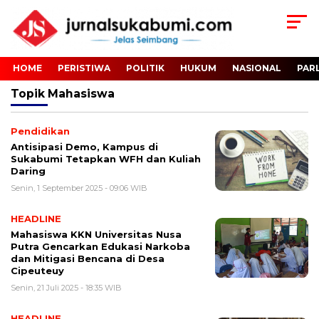
HOME
PERISTIWA
POLITIK
HUKUM
NASIONAL
PAR
Topik
Mahasiswa
Pendidikan
Antisipasi Demo, Kampus di
Sukabumi Tetapkan WFH dan Kuliah
Daring
Senin, 1 September 2025 - 09:06 WIB
HEADLINE
Mahasiswa KKN Universitas Nusa
Putra Gencarkan Edukasi Narkoba
dan Mitigasi Bencana di Desa
Cipeuteuy
Senin, 21 Juli 2025 - 18:35 WIB
HEADLINE