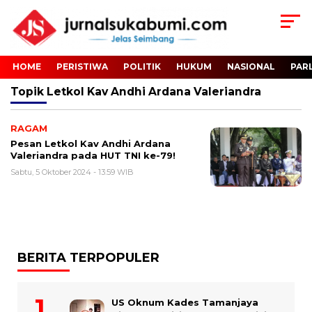
HOME
PERISTIWA
POLITIK
HUKUM
NASIONAL
PAR
Topik
Letkol Kav Andhi Ardana Valeriandra
RAGAM
Pesan Letkol Kav Andhi Ardana
Valeriandra pada HUT TNI ke-79!
Sabtu, 5 Oktober 2024 - 13:59 WIB
BERITA TERPOPULER
US Oknum Kades Tamanjaya