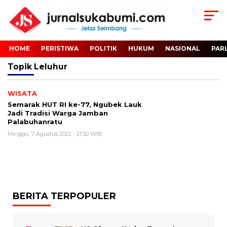
HOME
PERISTIWA
POLITIK
HUKUM
NASIONAL
PAR
Topik
Leluhur
WISATA
Semarak HUT RI ke-77, Ngubek Lauk
Jadi Tradisi Warga Jamban
Palabuhanratu
Minggu, 7 Agustus 2022 - 21:50 WIB
BERITA TERPOPULER