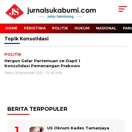
HOME
PERISTIWA
POLITIK
HUKUM
NASIONAL
PAR
Topik
Konsolidasi
POLITIK
Hergun Gelar Pertemuan se-Dapil 1
Konsolidasi Pemenangan Prabowo
Sabtu, 19 November 2022 - 14:46 WIB
BERITA TERPOPULER
US Oknum Kades Tamanjaya