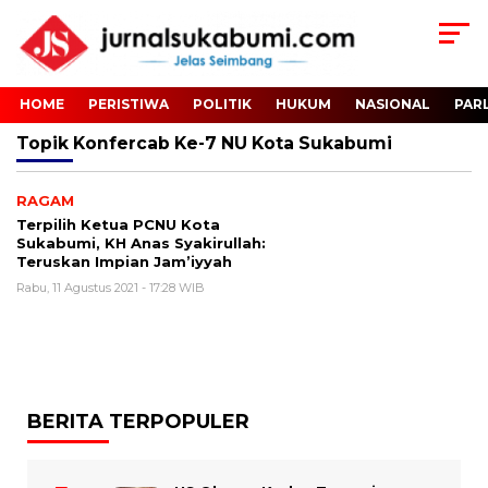
HOME
PERISTIWA
POLITIK
HUKUM
NASIONAL
PAR
Topik
Konfercab Ke-7 NU Kota Sukabumi
RAGAM
Terpilih Ketua PCNU Kota
Sukabumi, KH Anas Syakirullah:
Teruskan Impian Jam’iyyah
Rabu, 11 Agustus 2021 - 17:28 WIB
BERITA TERPOPULER