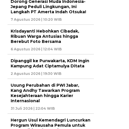
Dorong Generasi Muda Indonesia-
Jepang Peduli Lingkungan, Ini
Langkah PT Amerta Indah Otsuka!
7 Agustus 2026 | 10:20 WIB
Krisdayanti Hebohkan Cibadak,
Ribuan Warga Antusias hingga
Berebut Foto Bersama
6 Agustus 2026 | 12:04 WIB
Dipanggil ke Purwakarta, KDM Ingin
Kampung Adat Ciptamulya Ditata
2 Agustus 2026 | 19:30 WIB
Usung Perubahan di PWI Jabar,
Kang Andhy Tawarkan Program
Kesejahteraan hingga Karier
Internasional
31 Juli 2026 | 22:04 WIB
Hergun Usul Kemendagri Luncurkan
Program Wirausaha Pemula untuk