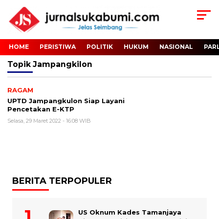
HOME
PERISTIWA
POLITIK
HUKUM
NASIONAL
PAR
Topik
Jampangkilon
RAGAM
UPTD Jampangkulon Siap Layani
Pencetakan E-KTP
Selasa, 29 Maret 2022 - 16:08 WIB
BERITA TERPOPULER
US Oknum Kades Tamanjaya