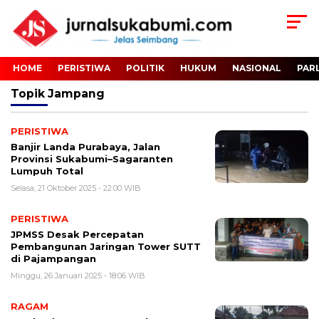
HOME
PERISTIWA
POLITIK
HUKUM
NASIONAL
PAR
Topik
Jampang
PERISTIWA
Banjir Landa Purabaya, Jalan
Provinsi Sukabumi–Sagaranten
Lumpuh Total
Selasa, 21 Oktober 2025 - 22:00 WIB
PERISTIWA
JPMSS Desak Percepatan
Pembangunan Jaringan Tower SUTT
di Pajampangan
Minggu, 26 Januari 2025 - 18:06 WIB
RAGAM