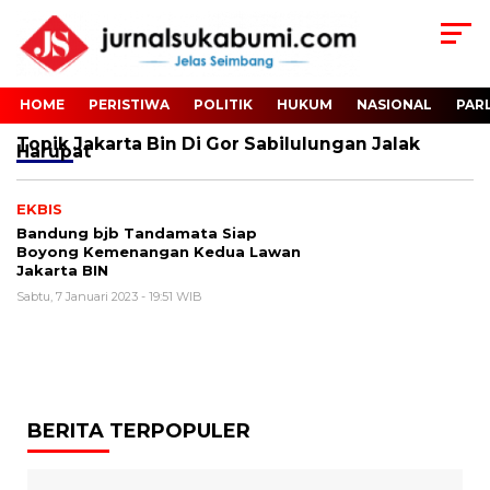
HOME
PERISTIWA
POLITIK
HUKUM
NASIONAL
PAR
Topik
Jakarta Bin Di Gor Sabilulungan Jalak
Harupat
EKBIS
Bandung bjb Tandamata Siap
Boyong Kemenangan Kedua Lawan
Jakarta BIN
Sabtu, 7 Januari 2023 - 19:51 WIB
BERITA TERPOPULER