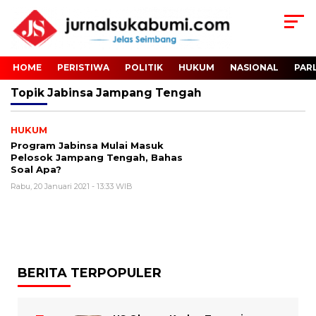
HOME
PERISTIWA
POLITIK
HUKUM
NASIONAL
PAR
Topik
Jabinsa Jampang Tengah
HUKUM
Program Jabinsa Mulai Masuk
Pelosok Jampang Tengah, Bahas
Soal Apa?
Rabu, 20 Januari 2021 - 13:33 WIB
BERITA TERPOPULER