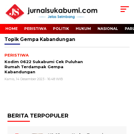
HOME
PERISTIWA
POLITIK
HUKUM
NASIONAL
PAR
Topik
Gempa Kabandungan
PERISTIWA
Kodim 0622 Sukabumi Cek Puluhan
Rumah Terdampak Gempa
Kabandungan
Kamis, 14 Desember 2023 - 16:48 WIB
BERITA TERPOPULER