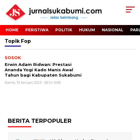
HOME
PERISTIWA
POLITIK
HUKUM
NASIONAL
PAR
Topik
Fop
SOSOK
Erwin Adam Ridwan: Prestasi
Ananda Yogi Kado Manis Awal
Tahun bagi Kabupaten Sukabumi
Kamis, 19 Januari 2023 - 06:14 WIB
BERITA TERPOPULER