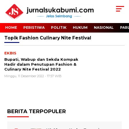
HOME
PERISTIWA
POLITIK
HUKUM
NASIONAL
PAR
Topik
Fashion Culinary Nite Festival
EKBIS
Bupati, Wabup dan Sekda Kompak
Hadir dalam Penutupan Fashion &
Culinary Nite Festival 2022
Minggu, 11 Desember 2022 - 17:57 WIB
BERITA TERPOPULER