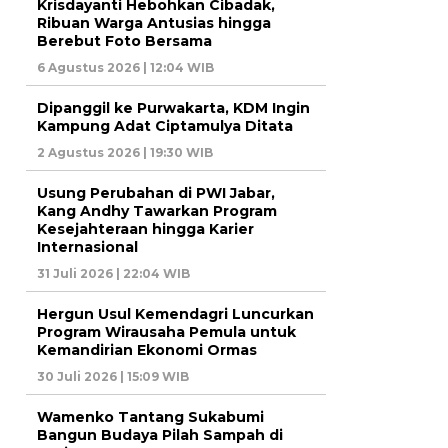
Krisdayanti Hebohkan Cibadak,
Ribuan Warga Antusias hingga
Berebut Foto Bersama
6 Agustus 2026 | 12:04 WIB
Dipanggil ke Purwakarta, KDM Ingin
Kampung Adat Ciptamulya Ditata
2 Agustus 2026 | 19:30 WIB
Usung Perubahan di PWI Jabar,
Kang Andhy Tawarkan Program
Kesejahteraan hingga Karier
Internasional
31 Juli 2026 | 22:04 WIB
Hergun Usul Kemendagri Luncurkan
Program Wirausaha Pemula untuk
Kemandirian Ekonomi Ormas
30 Juli 2026 | 15:09 WIB
Wamenko Tantang Sukabumi
Bangun Budaya Pilah Sampah di