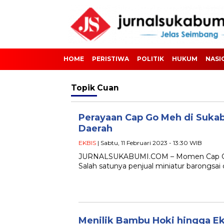
HOME
PERISTIWA
POLITIK
HUKUM
NASI
Topik
Cuan
Perayaan Cap Go Meh di Suka
Daerah
EKBIS
| Sabtu, 11 Februari 2023 - 13:30 WIB
JURNALSUKABUMI.COM – Momen Cap Go 
Salah satunya penjual miniatur barongsai
Menilik Bambu Hoki hingga Ek