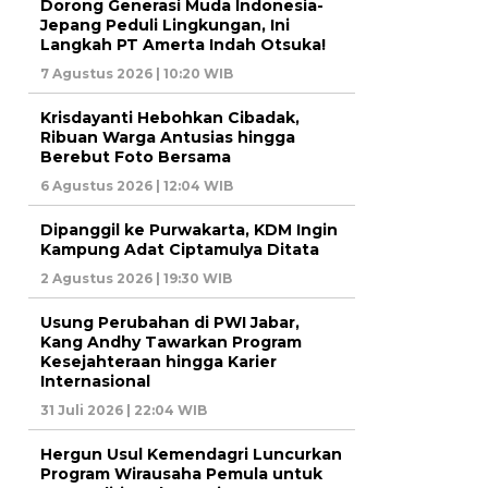
Dorong Generasi Muda Indonesia-
Jepang Peduli Lingkungan, Ini
Langkah PT Amerta Indah Otsuka!
7 Agustus 2026 | 10:20 WIB
Krisdayanti Hebohkan Cibadak,
Ribuan Warga Antusias hingga
Berebut Foto Bersama
6 Agustus 2026 | 12:04 WIB
Dipanggil ke Purwakarta, KDM Ingin
Kampung Adat Ciptamulya Ditata
2 Agustus 2026 | 19:30 WIB
Usung Perubahan di PWI Jabar,
Kang Andhy Tawarkan Program
Kesejahteraan hingga Karier
Internasional
31 Juli 2026 | 22:04 WIB
Hergun Usul Kemendagri Luncurkan
Program Wirausaha Pemula untuk