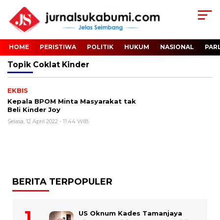
HOME
PERISTIWA
POLITIK
HUKUM
NASIONAL
PAR
Topik
Coklat Kinder
EKBIS
Kepala BPOM Minta Masyarakat tak
Beli Kinder Joy
Selasa, 12 April 2022 - 11:44 WIB
BERITA TERPOPULER
US Oknum Kades Tamanjaya